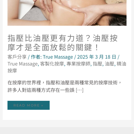
鬆
的
關
鍵！
指壓比油壓更有力道？油壓按
摩才是全面放鬆的關鍵！
客戶分享
/ 作者:
True Massage
/
2025 年 3 月 18 日
/
True Massage
,
客製化按摩
,
專業按摩師
,
指壓
,
油壓
,
精油
按摩
在按摩的世界裡，指壓和油壓是兩種常見的按摩技術，
許多人對這兩種方式存在一些誤 […]
READ MORE »