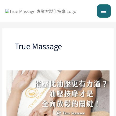
跳
主
至
主
要
要
內
選
容
單
True Massage
指
壓
比
油
壓
更
有
力
道？
油
壓
按
摩
才
是
全
面
放