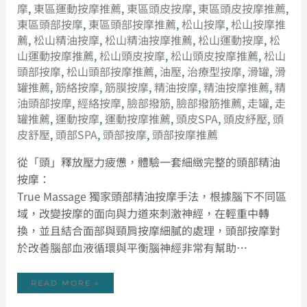
摩
,
東區運動按摩推薦
,
東區頭皮按摩
,
東區頭皮按摩推薦
,
東區頭部按摩
,
東區頭部按摩推薦
,
松山按摩
,
松山按摩推
薦
,
松山精油按摩
,
松山精油按摩推薦
,
松山運動按摩
,
松
山運動按摩推薦
,
松山頭皮按摩
,
松山頭皮按摩推薦
,
松山
頭部按摩
,
松山頭部按摩推薦
,
油壓
,
治療型按摩
,
滑罐
,
滑
罐推薦
,
筋絡按摩
,
筋膜按摩
,
精油按摩
,
精油按摩推薦
,
精
油頭部按摩
,
經絡按摩
,
臉部撥筋
,
臉部撥筋推薦
,
走罐
,
走
罐推薦
,
運動按摩
,
運動按摩推薦
,
頭皮SPA
,
頭皮紓壓
,
頭
皮舒壓
,
頭部SPA
,
頭部按摩
,
頭部按摩推薦
從「頭」釋放壓力疲憊，體驗一套細緻完整的頭部精油
按摩：
True Massage 獨家頭部精油按摩手法，根據腦下不同區
域，改變按摩的面向與力道來刺激神經，在輕重中轉
換，並且結合面部與頸肩按摩細膩的處理，頭部按摩對
於改善腦部血液循環與平衡腦神經非常有幫助…
READ MORE »