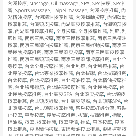
內湖按摩
,
Massage
,
Oil massage
,
SPA
,
SPA按摩
,
SPA推
薦
,
Sports Massage
,
Taipei massage
,
內湖按摩推薦
,
內
湖精油按摩
,
內湖精油按摩推薦
,
內湖運動按摩
,
內湖運動
按摩推薦
,
內湖頭皮按摩
,
內湖頭皮按摩推薦
,
內湖頭部按
摩
,
內湖頭部按摩推薦
,
全身按摩
,
全身按摩推薦
,
刮痧
,
刮
痧推薦
,
南京三民按摩
,
南京三民按摩推薦
,
南京三民精油
按摩
,
南京三民精油按摩推薦
,
南京三民運動按摩
,
南京三
民運動按摩推薦
,
南京三民頭皮按摩
,
南京三民頭皮按摩
推薦
,
南京三民頭部按摩
,
南京三民頭部按摩推薦
,
台北全
身按摩
,
台北全身按摩推薦
,
台北刮痧
,
台北刮痧推薦
,
台
北專業按摩
,
台北專業按摩推薦
,
台北拔罐
,
台北拔罐推薦
,
台北按摩
,
台北按摩推薦
,
台北精油按摩
,
台北精油按摩推
薦
,
台北臉部撥筋
,
台北臉部撥筋推薦
,
台北運動按摩
,
台
北運動按摩推薦
,
台北頭皮SPA
,
台北頭皮按摩
,
台北頭皮
按摩推薦
,
台北頭皮紓壓
,
台北頭皮舒壓
,
台北頭部SPA
,
台
北頭部按摩
,
台北頭部按摩推薦
,
客戶按摩好評分享
,
客製
化按摩
,
專業按摩
,
專業按摩推薦
,
拔罐
,
拔罐推薦
,
指壓
,
指油壓
,
按摩
,
按摩推薦
,
按摩評價
,
推拿
,
東區按摩
,
東區
按摩推薦
,
東區精油按摩
,
東區精油按摩推薦
,
東區運動按
摩
,
東區運動按摩推薦
,
東區頭皮按摩
,
東區頭皮按摩推薦
,