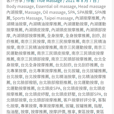
客戶分享
/ 作者:
True Massage
/
2021 年 8 月 7 日
/
Body massage
,
Essential oil massage
,
Head massage
內湖按摩
,
Massage
,
Oil massage
,
SPA
,
SPA按摩
,
SPA推
薦
,
Sports Massage
,
Taipei massage
,
內湖按摩推薦
,
內
湖精油按摩
,
內湖精油按摩推薦
,
內湖運動按摩
,
內湖運動
按摩推薦
,
內湖頭皮按摩
,
內湖頭皮按摩推薦
,
內湖頭部按
摩
,
內湖頭部按摩推薦
,
全身按摩
,
全身按摩推薦
,
刮痧
,
刮
痧推薦
,
南京三民按摩
,
南京三民按摩推薦
,
南京三民精油
按摩
,
南京三民精油按摩推薦
,
南京三民運動按摩
,
南京三
民運動按摩推薦
,
南京三民頭皮按摩
,
南京三民頭皮按摩
推薦
,
南京三民頭部按摩
,
南京三民頭部按摩推薦
,
台北全
身按摩
,
台北全身按摩推薦
,
台北刮痧
,
台北刮痧推薦
,
台
北專業按摩
,
台北專業按摩推薦
,
台北拔罐
,
台北拔罐推薦
,
台北按摩
,
台北按摩推薦
,
台北精油按摩
,
台北精油按摩推
薦
,
台北臉部撥筋
,
台北臉部撥筋推薦
,
台北運動按摩
,
台
北運動按摩推薦
,
台北頭皮SPA
,
台北頭皮按摩
,
台北頭皮
按摩推薦
,
台北頭皮紓壓
,
台北頭皮舒壓
,
台北頭部SPA
,
台
北頭部按摩
,
台北頭部按摩推薦
,
客戶按摩好評分享
,
客製
化按摩
,
專業按摩
,
專業按摩推薦
,
拔罐
,
拔罐推薦
,
指壓
,
指油壓
,
按摩
,
按摩推薦
,
按摩評價
,
推拿
,
東區按摩
,
東區