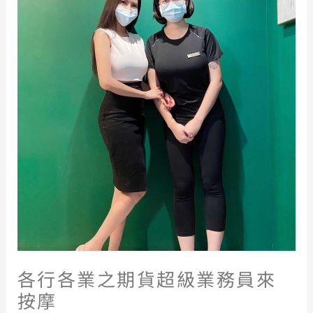
各行各業之期貨超級業務員來
按摩