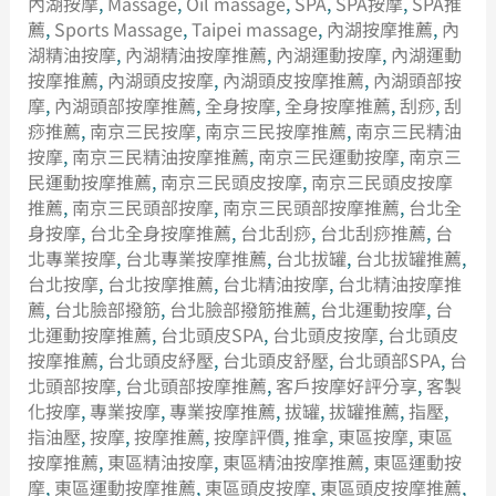
內湖按摩
,
Massage
,
Oil massage
,
SPA
,
SPA按摩
,
SPA推
薦
,
Sports Massage
,
Taipei massage
,
內湖按摩推薦
,
內
湖精油按摩
,
內湖精油按摩推薦
,
內湖運動按摩
,
內湖運動
按摩推薦
,
內湖頭皮按摩
,
內湖頭皮按摩推薦
,
內湖頭部按
摩
,
內湖頭部按摩推薦
,
全身按摩
,
全身按摩推薦
,
刮痧
,
刮
痧推薦
,
南京三民按摩
,
南京三民按摩推薦
,
南京三民精油
按摩
,
南京三民精油按摩推薦
,
南京三民運動按摩
,
南京三
民運動按摩推薦
,
南京三民頭皮按摩
,
南京三民頭皮按摩
推薦
,
南京三民頭部按摩
,
南京三民頭部按摩推薦
,
台北全
身按摩
,
台北全身按摩推薦
,
台北刮痧
,
台北刮痧推薦
,
台
北專業按摩
,
台北專業按摩推薦
,
台北拔罐
,
台北拔罐推薦
,
台北按摩
,
台北按摩推薦
,
台北精油按摩
,
台北精油按摩推
薦
,
台北臉部撥筋
,
台北臉部撥筋推薦
,
台北運動按摩
,
台
北運動按摩推薦
,
台北頭皮SPA
,
台北頭皮按摩
,
台北頭皮
按摩推薦
,
台北頭皮紓壓
,
台北頭皮舒壓
,
台北頭部SPA
,
台
北頭部按摩
,
台北頭部按摩推薦
,
客戶按摩好評分享
,
客製
化按摩
,
專業按摩
,
專業按摩推薦
,
拔罐
,
拔罐推薦
,
指壓
,
指油壓
,
按摩
,
按摩推薦
,
按摩評價
,
推拿
,
東區按摩
,
東區
按摩推薦
,
東區精油按摩
,
東區精油按摩推薦
,
東區運動按
摩
,
東區運動按摩推薦
,
東區頭皮按摩
,
東區頭皮按摩推薦
,