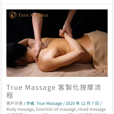
TRUE
MASSAGE
客
製
化
按
摩
流
程
True Massage 客製化按摩流
程
客戶分享
/ 作者:
True Massage
/
2020 年 12 月 7 日
/
Body massage
,
Essential oil massage
,
Head massage