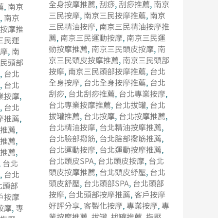
全身按摩推薦
,
刮痧
,
刮痧推薦
,
南京
薦
,
南京
三民按摩
,
南京三民按摩推薦
,
南京
,
南京
三民精油按摩
,
南京三民精油按摩推
按摩推
薦
,
南京三民運動按摩
,
南京三民運
三民運
動按摩推薦
,
南京三民頭皮按摩
,
南
摩
,
南
京三民頭皮按摩推薦
,
南京三民頭部
民頭部
按摩
,
南京三民頭部按摩推薦
,
台北
,
台北
全身按摩
,
台北全身按摩推薦
,
台北
,
台北
刮痧
,
台北刮痧推薦
,
台北專業按摩
,
業按摩
,
台北專業按摩推薦
,
台北拔罐
,
台北
,
台北
拔罐推薦
,
台北按摩
,
台北按摩推薦
,
摩推薦
,
台北精油按摩
,
台北精油按摩推薦
,
推薦
,
台北臉部撥筋
,
台北臉部撥筋推薦
,
推薦
,
台北運動按摩
,
台北運動按摩推薦
,
推薦
,
台北頭皮SPA
,
台北頭皮按摩
,
台北
,
台北
頭皮按摩推薦
,
台北頭皮紓壓
,
台北
,
台北
頭皮舒壓
,
台北頭部SPA
,
台北頭部
北頭部
按摩
,
台北頭部按摩推薦
,
客戶按摩
戶按摩
好評分享
,
客製化按摩
,
專業按摩
,
專
按摩
,
專
業按摩推薦
,
拔罐
,
拔罐推薦
,
指壓
,