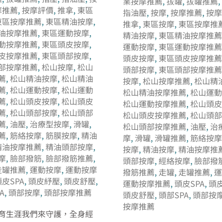
業按摩推薦
,
拔罐
,
拔罐推薦
,
摩推薦
,
按摩評價
,
推拿
,
東區
指油壓
,
按摩
,
按摩推薦
,
按摩
東區按摩推薦
,
東區精油按摩
,
推拿
,
東區按摩
,
東區按摩推
油按摩推薦
,
東區運動按摩
,
精油按摩
,
東區精油按摩推薦
動按摩推薦
,
東區頭皮按摩
,
運動按摩
,
東區運動按摩推薦
皮按摩推薦
,
東區頭部按摩
,
頭皮按摩
,
東區頭皮按摩推薦
部按摩推薦
,
松山按摩
,
松山
頭部按摩
,
東區頭部按摩推薦
薦
,
松山精油按摩
,
松山精油
按摩
,
松山按摩推薦
,
松山精
薦
,
松山運動按摩
,
松山運動
松山精油按摩推薦
,
松山運動
薦
,
松山頭皮按摩
,
松山頭皮
松山運動按摩推薦
,
松山頭皮
薦
,
松山頭部按摩
,
松山頭部
松山頭皮按摩推薦
,
松山頭部
薦
,
油壓
,
治療型按摩
,
滑罐
,
松山頭部按摩推薦
,
油壓
,
治
薦
,
筋絡按摩
,
筋膜按摩
,
精油
摩
,
滑罐
,
滑罐推薦
,
筋絡按摩
精油按摩推薦
,
精油頭部按摩
,
按摩
,
精油按摩
,
精油按摩推
摩
,
臉部撥筋
,
臉部撥筋推薦
,
頭部按摩
,
經絡按摩
,
臉部撥
走罐推薦
,
運動按摩
,
運動按摩
撥筋推薦
,
走罐
,
走罐推薦
,
運
頭皮SPA
,
頭皮紓壓
,
頭皮舒壓
,
運動按摩推薦
,
頭皮SPA
,
頭
A
,
頭部按摩
,
頭部按摩推薦
頭皮舒壓
,
頭部SPA
,
頭部按
按摩推薦
育生涯我們來守護，全身經