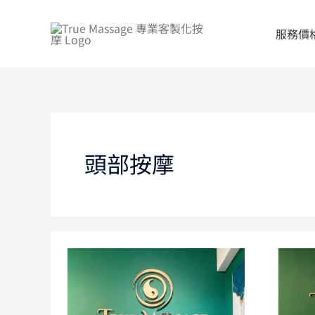
跳
至
服務價
主
要
內
容
頭部按摩
各
各
行
行
各
各
業
業
之
之
期
職
貨
業
超
跆