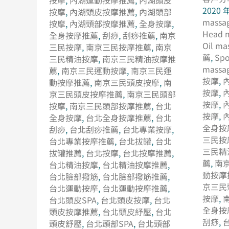
按摩
,
內湖運動按摩推薦
,
內湖頭皮
2020 
按摩
,
內湖頭皮按摩推薦
,
內湖頭部
massa
按摩
,
內湖頭部按摩推薦
,
全身按摩
,
Head
全身按摩推薦
,
刮痧
,
刮痧推薦
,
南京
Oil ma
三民按摩
,
南京三民按摩推薦
,
南京
薦
,
Spo
三民精油按摩
,
南京三民精油按摩推
massa
薦
,
南京三民運動按摩
,
南京三民運
按摩
,
動按摩推薦
,
南京三民頭皮按摩
,
南
按摩
,
京三民頭皮按摩推薦
,
南京三民頭部
按摩
,
按摩
,
南京三民頭部按摩推薦
,
台北
按摩
,
全身按摩
,
台北全身按摩推薦
,
台北
全身按
刮痧
,
台北刮痧推薦
,
台北專業按摩
,
三民按
台北專業按摩推薦
,
台北拔罐
,
台北
三民精
拔罐推薦
,
台北按摩
,
台北按摩推薦
,
薦
,
南
台北精油按摩
,
台北精油按摩推薦
,
動按摩
台北臉部撥筋
,
台北臉部撥筋推薦
,
京三民
台北運動按摩
,
台北運動按摩推薦
,
按摩
,
台北頭皮SPA
,
台北頭皮按摩
,
台北
全身按
頭皮按摩推薦
,
台北頭皮紓壓
,
台北
刮痧
,
頭皮舒壓
,
台北頭部SPA
,
台北頭部