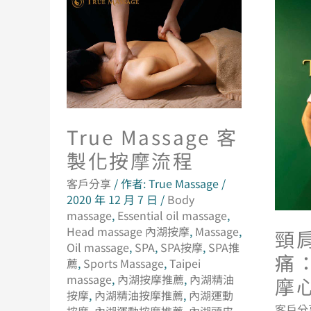
MASSAGE
肩
客
不
製
適
化
腰
按
痠
摩
背
流
痛：
程
陳
氏
夫
婦
的
按
摩
心
True Massage 客
得
分
享
製化按摩流程
客戶分享
/ 作者:
True Massage
/
2020 年 12 月 7 日
/
Body
massage
,
Essential oil massage
,
Head massage 內湖按摩
,
Massage
,
頸
Oil massage
,
SPA
,
SPA按摩
,
SPA推
痛
薦
,
Sports Massage
,
Taipei
massage
,
內湖按摩推薦
,
內湖精油
摩
按摩
,
內湖精油按摩推薦
,
內湖運動
客戶分