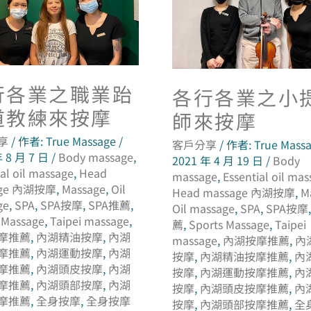
師
來
按
摩
行各業之職業跆
各行各業之小
道教練來按摩
師來按摩
享
/ 作者:
True Massage
/
客戶分享
/ 作者:
True Mass
年 8 月 7 日
/
Body massage
,
2021 年 4 月 19 日
/
Body
ial oil massage
,
Head
massage
,
Essential oil ma
age 內湖按摩
,
Massage
,
Oil
Head massage 內湖按摩
,
M
ge
,
SPA
,
SPA按摩
,
SPA推薦
,
Oil massage
,
SPA
,
SPA按摩
 Massage
,
Taipei massage
,
薦
,
Sports Massage
,
Taipei
摩推薦
,
內湖精油按摩
,
內湖
massage
,
內湖按摩推薦
,
內
摩推薦
,
內湖運動按摩
,
內湖
按摩
,
內湖精油按摩推薦
,
內
摩推薦
,
內湖頭皮按摩
,
內湖
按摩
,
內湖運動按摩推薦
,
內
摩推薦
,
內湖頭部按摩
,
內湖
按摩
,
內湖頭皮按摩推薦
,
內
摩推薦
,
全身按摩
,
全身按摩
按摩
,
內湖頭部按摩推薦
,
全