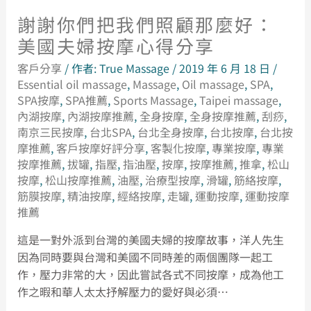
謝謝你們把我們照顧那麼好：
美國夫婦按摩心得分享
客戶分享
/ 作者:
True Massage
/
2019 年 6 月 18 日
/
Essential oil massage
,
Massage
,
Oil massage
,
SPA
,
SPA按摩
,
SPA推薦
,
Sports Massage
,
Taipei massage
,
內湖按摩
,
內湖按摩推薦
,
全身按摩
,
全身按摩推薦
,
刮痧
,
南京三民按摩
,
台北SPA
,
台北全身按摩
,
台北按摩
,
台北按
摩推薦
,
客戶按摩好評分享
,
客製化按摩
,
專業按摩
,
專業
按摩推薦
,
拔罐
,
指壓
,
指油壓
,
按摩
,
按摩推薦
,
推拿
,
松山
按摩
,
松山按摩推薦
,
油壓
,
治療型按摩
,
滑罐
,
筋絡按摩
,
筋膜按摩
,
精油按摩
,
經絡按摩
,
走罐
,
運動按摩
,
運動按摩
推薦
這是一對外派到台灣的美國夫婦的按摩故事，洋人先生
因為同時要與台灣和美國不同時差的兩個團隊一起工
作，壓力非常的大，因此嘗試各式不同按摩，成為他工
作之暇和華人太太抒解壓力的愛好與必須…