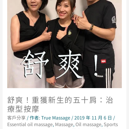
舒爽！重獲新生的五十肩：治
療型按摩
客戶分享
/ 作者:
True Massage
/
2019 年 11 月 6 日
/
Essential oil massage
,
Massage
,
Oil massage
,
Sports