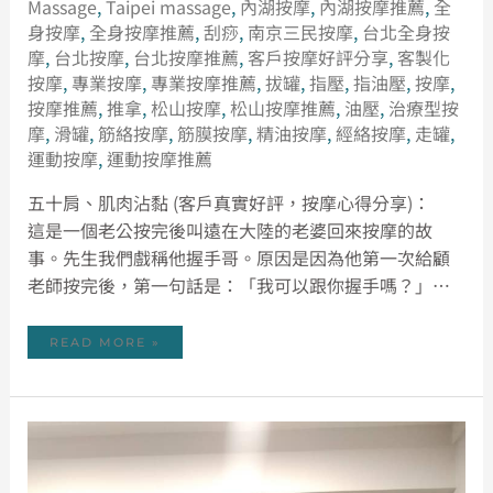
Massage
,
Taipei massage
,
內湖按摩
,
內湖按摩推薦
,
全
身按摩
,
全身按摩推薦
,
刮痧
,
南京三民按摩
,
台北全身按
摩
,
台北按摩
,
台北按摩推薦
,
客戶按摩好評分享
,
客製化
按摩
,
專業按摩
,
專業按摩推薦
,
拔罐
,
指壓
,
指油壓
,
按摩
,
按摩推薦
,
推拿
,
松山按摩
,
松山按摩推薦
,
油壓
,
治療型按
摩
,
滑罐
,
筋絡按摩
,
筋膜按摩
,
精油按摩
,
經絡按摩
,
走罐
,
運動按摩
,
運動按摩推薦
五十肩、肌肉沾黏 (客戶真實好評，按摩心得分享)：
這是一個老公按完後叫遠在大陸的老婆回來按摩的故
事。先生我們戲稱他握手哥。原因是因為他第一次給顧
老師按完後，第一句話是：「我可以跟你握手嗎？」…
READ MORE »
30
年
不
解
的
老
症