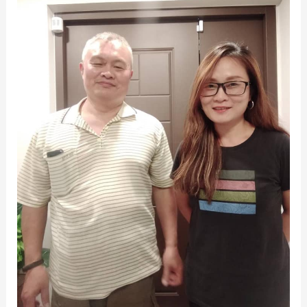
頭：
治
療
型
按
摩
客
戶
心
得
分
享