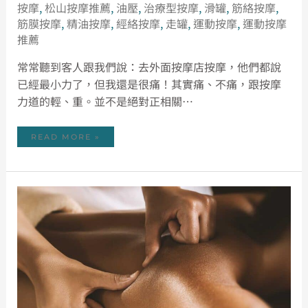
按摩
,
松山按摩推薦
,
油壓
,
治療型按摩
,
滑罐
,
筋絡按摩
,
筋膜按摩
,
精油按摩
,
經絡按摩
,
走罐
,
運動按摩
,
運動按摩
推薦
常常聽到客人跟我們說：去外面按摩店按摩，他們都說
已經最小力了，但我還是很痛！其實痛、不痛，跟按摩
力道的輕、重。並不是絕對正相關…
READ MORE »
小
科
普：
用
科
學
解
釋
中
醫
推
拿
與
按
摩