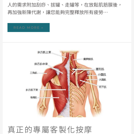
人的需求附加刮痧、拔罐、走罐等，在放鬆肌筋膜後，
再加強新陳代謝，讓您能夠完整釋放所有疲勞…
READ MORE »
真
正
的
專
屬
客
製
化
按
摩
真正的專屬客製化按摩