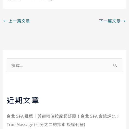
←
上一篇文章
下一篇文章
→
搜
尋
關
鍵
近期文章
字
:
台北 SPA 推薦｜芳療精油按摩超舒壓！台北 SPA 會館評比：
True Massage (七分之二的探索 授權刊登)