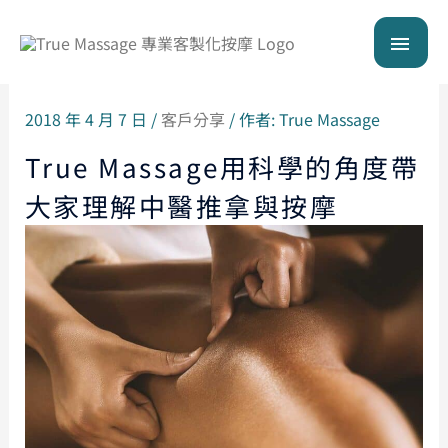
跳
主
至
主
要
要
內
2018 年 4 月 7 日
/
客戶分享
/ 作者:
True Massage
選
容
True Massage用科學的角度帶
單
大家理解中醫推拿與按摩