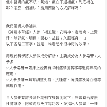
但中醫講的氣不順、氣結、氣血不通補氣，到底補在
哪？怎麼一個補法？能用西醫的方式解釋嗎？
我們常講人參補氣
《神農本草經》人參「補五臟、安精神、定魂魄、止驚
悸、除邪氣、明目、開心、益智；久服輕身…..」
以下省略三百字，就是一堆看起來很神奇的效果。
用現代科學將人參做成分解析，主要成分為人參皂苷 / 人
參多
✅人參皂苷➡️臨床上證實有抑制癌細胞轉移等遺傳疾病的
應用。
✅人參多醣➡️具有調整免疫、抗腫瘤、抗潰瘍及降血糖等
藥理作用。
且人參也有許多國外期刊在雙盲測試下，證實有治療慢
性肺感染、阿茲海默氏症等功效，並指出人參是「一種