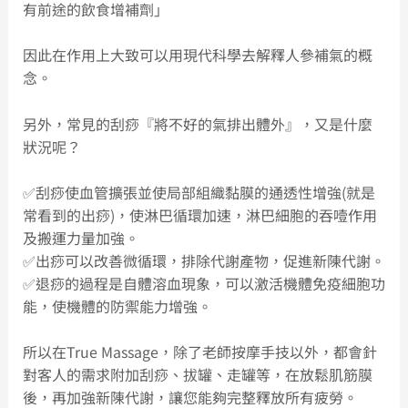
有前途的飲食增補劑」
因此在作用上大致可以用現代科學去解釋人參補氣的概
念。
另外，常見的刮痧『將不好的氣排出體外』，又是什麼
狀況呢？
✅刮痧使血管擴張並使局部組織黏膜的通透性增強(就是
常看到的出痧)，使淋巴循環加速，淋巴細胞的吞噎作用
及搬運力量加強。
✅出痧可以改善微循環，排除代謝產物，促進新陳代謝。
✅退痧的過程是自體溶血現象，可以激活機體免疫細胞功
能，使機體的防禦能力增強。
所以在True Massage，除了老師按摩手技以外，都會針
對客人的需求附加刮痧、拔罐、走罐等，在放鬆肌筋膜
後，再加強新陳代謝，讓您能夠完整釋放所有疲勞。